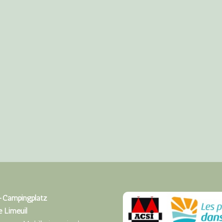
-Campingplatz
e Limeuil