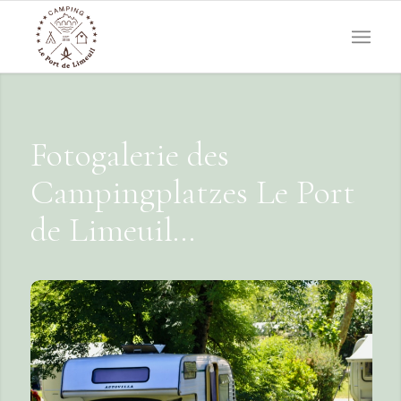
Fotogalerie des
Campingplatzes Le Port
de Limeuil…